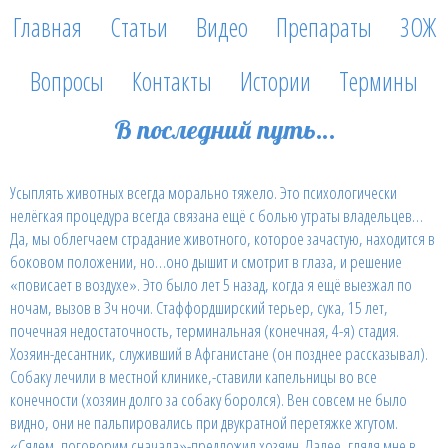
Главная
Статьи
Видео
Препараты
ЗОЖ
Вопросы
Контакты
Истории
Термины
В последний путь…
Усыплять животных всегда морально тяжело. Это психологически
нелёгкая процедура всегда связана ещё с болью утраты владельцев…
Да, мы облегчаем страдание животного, которое зачастую, находится в
боковом положении, но…оно дышит и смотрит в глаза, и решение
«повисает в воздухе». Это было лет 5 назад, когда я ещё выезжал по
ночам, вызов в 3ч ночи. Стаффордширский терьер, сука, 15 лет,
почечная недостаточность, терминальная (конечная, 4-я) стадия.
Хозяин-десантник, служивший в Афганистане (он позднее рассказывал).
Собаку лечили в местной клинике,-ставили капельницы во все
конечности (хозяин долго за собаку боролся). Вен совсем не было
видно, они не пальпировались при двукратной перетяжке жгутом.
«Сядем, поговорим сначала»-предложил хозяин. Далее, глядя мне в