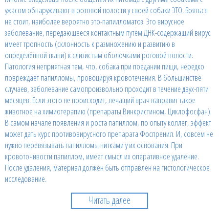
ужасом обнаруживают в ротовой полости у своей собаки ЭТО. Бояться
не стоит, наиболее вероятно это-папилломатоз. Это вирусное
заболевание, передающееся контактным путём.ДНК-содержащий вирус
имеет тропность (склонность к размножению и развитию в
определённой ткани) к слизистым оболочками ротовой полости.
Патология неприятная тем, что, собака при поедании пищи, нередко
повреждает папилломы, провоцируя кровотечения. В большинстве
случаев, заболевание самопроизвольно проходит в течение двух-пяти
месяцев. Если этого не происходит, лечащий врач направит такое
животное на химиотерапию (препараты Винкристином, Циклофосфан).
В самом начале появления и роста папиллом, по опыту коллег, эффект
может дать курс противовирусного препарата Фоспренил. И, совсем не
нужно перевязывать папилломы нитками у их основания. При
кровоточивости папиллом, имеет смысл их оперативное удаление.
После удаления, материал должен быть отправлен на гистологическое
исследование.
Читать далее