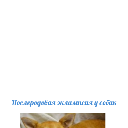
раза в день), а намного выше-10-20мкг/кг 2 раза в день, строго за
полчаса до еды. Для того, чтобы у животного исчезли все основные
симптомы, Т4 (свободный и общий) должен минимум три месяца быть
чуть ниже верхней границы нормы (то есть, при норме 15-50нмоль/л,
желательно добиться уровня тироксина 40-50нмоль/л). Повторные
анализы крови на Т4 (в процессе получения собакой L-
тироксина),следует брать через 3-4 недели, ровно посередине между
дачами препарата. То есть, при даче препарата в 8:00 и 20:00, брать
кровь на Т4 необходимо в 14:00-14:30. Повышать дозу L-тироксина надо
постепенно, не более, чем на 50мкг за введение у крупных собак, и, не
более, чем на 25мкг у малых и карликовых.
Читать далее
Послеродовая эклампсия у собак