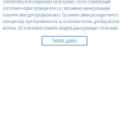
электролиты и исследования газов крови). После стабилизации
состояния-корма премиум-класса с витаминно-минеральными
комплексами (для профилактики). Организм самки расходует много
кальция ещё при беременности, и, особенно потом, для выработки
молока, об этом важно помнить владельцам кормящих собак-мам.
Читать далее
Через какое время после
выздоровление, собаку можно
привить?
D-r Владимиров: Желательно, чтобы прошёл месяц. Вакцинация-это, в
большинстве случаев, введение убитого вируса, организм отвечает на
его введение выработкой антител. Организм проходит «лёгкое
переболевание», соответственно, если организм ещё ослаблен, ему
труднее будет перенести прививку.