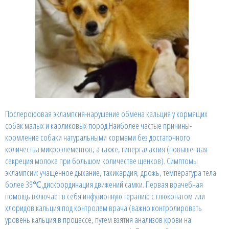
Послероюовая эклампсия-нарушение обмена кальция у кормящих
собак малых и карликовых пород.Наиболее частые причины-
кормление собаки натуральными кормами без достаточного
количества микроэлементов, а также, гипергалактия (повышенная
секреция молока при большом количестве щенков). Симптомы
эклампсии: учащённое дыхание, тахикардия, дрожь, температура тела
более 39℃,дискоординация движений самки. Первая врачебная
помощь включает в себя инфузионную терапию с глюконатом или
хлоридов кальция под контролем врача (важно контролировать
уровень кальция в процессе, путём взятия анализов крови на