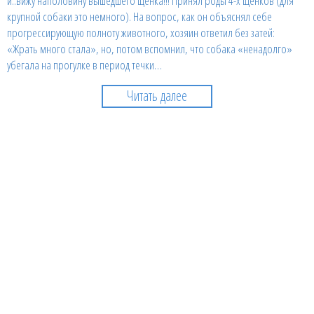
и..вижу наполовину вышедшего щенка!!! Принял роды 4-х щенков (для
крупной собаки это немного). На вопрос, как он объяснял себе
прогрессирующую полноту животного, хозяин ответил без затей:
«Жрать много стала», но, потом вспомнил, что собака «ненадолго»
убегала на прогулке в период течки…
Читать далее
Почему коты болеют мочекаменной
болезнью (МКБ)?
Dr Vladimirov:Причиной мочекаменной болезни (уролитиаза) могут быть
следующие этиологические факторы: ожирение (липидоз печени-)-
жировая дистрофия печени это нарушение обмена веществ во всём
организме, и, в мочевыводящих путях, в частности, Воспалительные
процессы в почках: гломерулонефриты, пиелонефриты; Нарушение
режима кормления (смешанная диета), Наличие большого количества