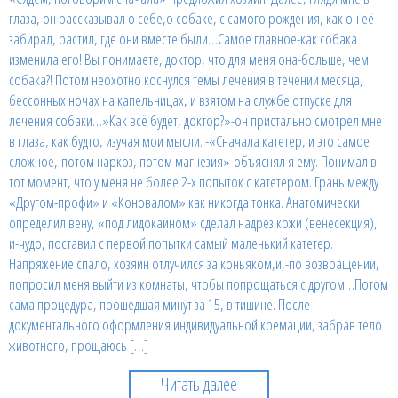
глаза, он рассказывал о себе,о собаке, с самого рождения, как он её
забирал, растил, где они вместе были…Самое главное-как собака
изменила его! Вы понимаете, доктор, что для меня она-больше, чем
собака?! Потом неохотно коснулся темы лечения в течении месяца,
бессонных ночах на капельницах, и взятом на службе отпуске для
лечения собаки…»Как всё будет, доктор?»-он пристально смотрел мне
в глаза, как будто, изучая мои мысли. -«Сначала катетер, и это самое
сложное,-потом наркоз, потом магнезия»-объяснял я ему. Понимал в
тот момент, что у меня не более 2-х попыток с катетером. Грань между
«Другом-профи» и «Коновалом» как никогда тонка. Анатомически
определил вену, «под лидокаином» сделал надрез кожи (венесекция),
и-чудо, поставил с первой попытки самый маленький катетер.
Напряжение спало, хозяин отлучился за коньяком,и,-по возвращении,
попросил меня выйти из комнаты, чтобы попрощаться с другом…Потом
сама процедура, прошедшая минут за 15, в тишине. После
документального оформления индивидуальной кремации, забрав тело
животного, прощаюсь […]
Читать далее