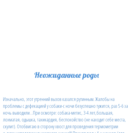
Неожиданные роды
Изначально, этот утренний вызов казался рутинным. Жалобы на
проблемы с дефекацией у собаки-с ночи безуспешно тужится, раз 5-6 за
ночь выводили…При осмотре: собака-метис, 3-4 лет,большая,
лохматая, одышка, тахикардия, беспокойство (не находит себе места,
скулит). Отобвигаю в сторону хвост для проведения термометрии