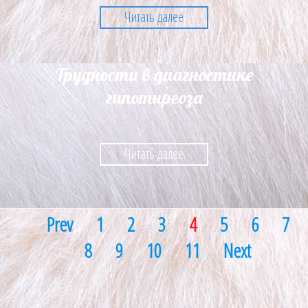
Читать далее
Трудности в диагностике
гипотиреоза
Читать далее
Prev
1
2
3
4
5
6
7
8
9
10
11
Next