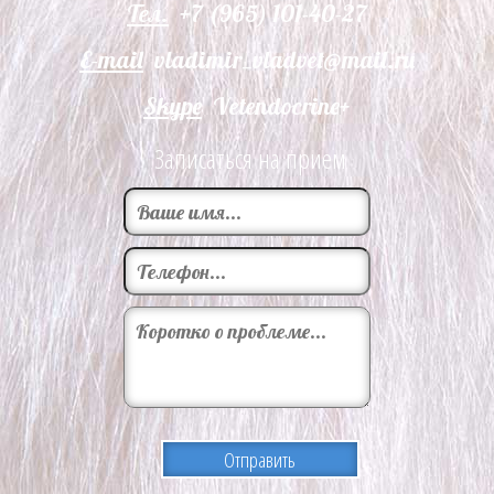
Тел.
+7 (965) 101-40-27
E-mail
vladimir_vladvet@mail.ru
Skype
Vetendocrine+
Записаться на прием