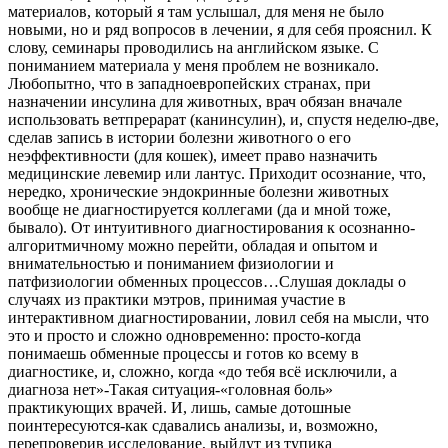
материалов, который я там услышал, для меня не было
новыми, но и ряд вопросов в лечении, я для себя прояснил. К
слову, семинары проводились на английском языке. С
пониманием материала у меня проблем не возникало.
Любопытно, что в западноевропейских странах, при
назначении инсулина для животных, врач обязан вначале
использовать ветпрерарат (канинсулин), и, спустя неделю-две,
сделав запись в истории болезни животного о его
неэффективности (для кошек), имеет право назначить
медицинские левемир или лантус. Приходит осознание, что,
нередко, хронические эндокринные болезни животных
вообще не диагностируется коллегами (да и мной тоже,
бывало). От интуитивного диагностирования к осознанно-
алгоритмичному можно перейти, обладая и опытом и
внимательностью и пониманием физиологии и
патфизиологии обменных процессов…Слушая доклады о
случаях из практики мэтров, принимая участие в
интерактивном диагностировании, ловил себя на мысли, что
это и просто и сложно одновременно: просто-когда
понимаешь обменные процессы и готов ко всему в
диагностике, и, сложно, когда «до тебя всё исключили, а
диагноза нет»-Такая ситуация-«головная боль»
практикующих врачей. И, лишь, самые дотошные
поинтересуются-как сдавались анализы, и, возможно,
перепроверив исследование, выйдут из тупика