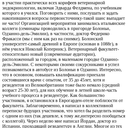
в участии практически всех корифеев ветеринарной
эндокринологии, включая Эдварда Фелдмена, по учебникам
которого я учился. Поговорить с ними, послушать и задать
накопившиеся вопросы первоисточнику-такой шанс выпадает
не часто! Организацией мероприятия занимались итальянские
коллеги (семинары проводились в пригороде Болоньи,
Одзанно-дель-Эмилии), в частности, доктор Федерико
Фракасси (мы с ним как раз на снимке). Болонский
университет-самый древний в Европе (основан в 1088г), в
нём учился Николай Коперник:). Ветеринарный факультет-
относительно новый (современные аудитории),
расположенный за городом, в маленьком городке Одзанно-
дель-Эмилии. С некоторыми своими сокурсниками я успел
познакомиться в автобусе из Болоньи в Одзанно. Интересно,
что в основном, повышать квалификацию приехали
состоявшиеся врачи с опытом, от 35 до 45лет, хотя и
резидентов из Великобритании тоже было немало (средний
возраст 25-30 лет), для них обучение в летней школе-часть
учебного процесса в резидентуре. Как большинство
участников, я остановился в Еврогарден-отеле поблизости от
факультета. Заблаговременно, я написал в коллективной
переписке будущих участников, что хотел бы разделить номер
с одним из них (так дешевле, к тому же,интересно пообщаться
с коллегой). Через неделю мне написал Йордан, доктор из
Испании, проходящий резидентуру в Англии. Многое из тех