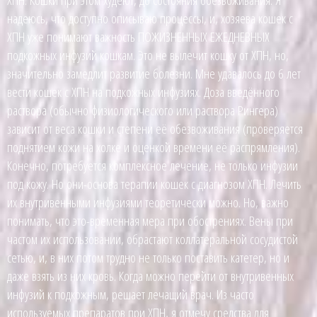
ХПН. Кошки при этом худеют, до состояния обезвоживания. Я
надеюсь, что доступно описываю процессы, и, хозяева кошек с
ХПН уже понимают важность ПОЖИЗНЕННЫХ ЕЖЕДНЕВНЫХ
подкожных инфузий кошкам. Это не вылечит кошку от ХПН, но,
значительно замедлит развитие болезни. Мне удавалось до 6 лет
вести кошек с ХПН на подкожных инфузиях. Доза введённого
раствора (обычно физиологического или раствора Рингера)
зависит от веса кошки и степени её обезвоживания (проверяется
поднятием кожи на холке и оценкой времени её распрямления).
Конечно, потребуется комплексное лечение, не только инфузии
под кожу. Но они-основа терапии кошек с диагнозом ХПН. Лечить
их внутривенными инфузиями теоретически можно. Но, важно
понимать, что это-временная мера при обострениях. Вены при
частом их использовании, обрастают коллатеральной сосудистой
сетью, и, в них потом трудно не только поставить катетер, но и
даже взять из них кровь. Когда можно перейти от внутривенных
инфузий к подкожным, решает лечащий врач. Из часто
используемых препаратов при ХПН, я отмечу средства для