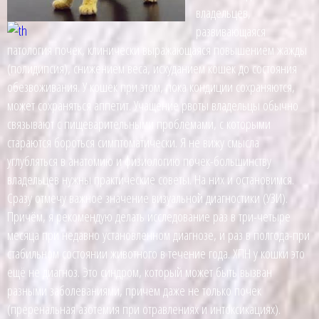
владельцев,
развивающаяся
патология почек, клинически выражающаяся повышением жажды
(полидипсия), снижением веса, исхуданием кошек до состояния
обезвоживания. У кошек при этом, пока кондиции сохраняются,
может сохраняться аппетит. Учащение рвоты владельцы обычно
связывают с пищеварительными проблемами, с которыми
стараются бороться симптоматически. Я не вижу смысла
углубляться в анатомию и физиологию почек-большинству
владельцев нужны практические советы. На них и остановимся.
Сразу отмечу важное значение визуальной диагностики (УЗИ).
Причём, я рекомендую делать исследование раз в три-четыре
месяца при недавно установленном диагнозе, и раз в полгода-при
стабильном состоянии животного в течение года. ХПН у кошки это
ещё не диагноз. Это синдром, который может быть вызван
разными заболеваниями, причем даже не только почек
(преренальная азотемия при отравлениях и интоксикациях).