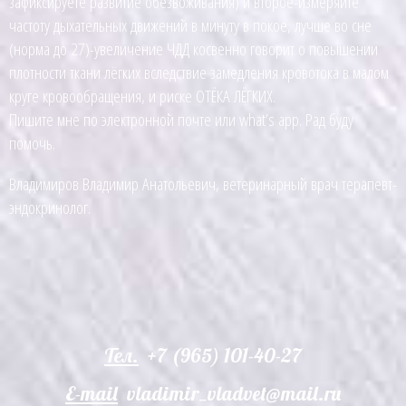
зафиксируете развитие обезвоживания) и второе-измеряйте
частоту дыхательных движений в минуту в покое, лучше во сне
(норма до 27)-увеличение ЧДД косвенно говорит о повышении
плотности ткани лёгких вследствие замедления кровотока в малом
круге кровообращения, и риске ОТЁКА ЛЁГКИХ.
Пишите мне по электронной почте или what’s app. Рад буду
помочь.
Владимиров Владимир Анатольевич, ветеринарный врач терапевт-
эндокринолог.
Тел.
+7 (965) 101-40-27
E-mail
vladimir_vladvet@mail.ru