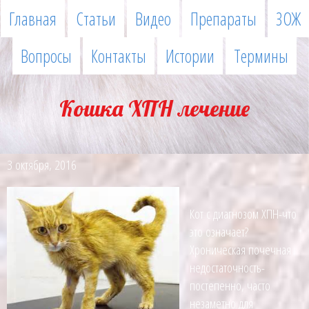
Главная
Статьи
Видео
Препараты
ЗОЖ
Вопросы
Контакты
Истории
Термины
Кошка ХПН лечение
3 октября, 2016
Кот с диагнозом ХПН-что
это означает?
Хроническая почечная
недостаточность-
постепенно, часто
незаметно для