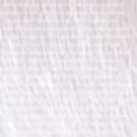
почечной недостаточности должно замечаться,но не должно
заставлять от него отказываться владельцев. Любой серьёзный
препарат имеет противопоказания. При соблюдении доз и
кратности введения (у обезвоженных животных- под бдительным
контролем врача!) опасности ухудшения состояния от применения
h2-блокаторов, нет. Меня часто спрашивают о применении
медицинских антиазотемических препаратов. Из них я использую
Канефрон (только таблетированную форму, так как жидкая-на
спирту!), и, при стабильном аппетите (не натощак), иногда-
кетостерил в таблетках. Важно не перегрузить желудочно-
кишечный тракт таблетками при ХПН. У кошек с этим заболеванием
снижена перистальтика кишечника, и, нередко, дефекация у них
происходит через день, а то и реже. Это не полезно, так как при
застое каловых масс в кишечнике, происходит образование
мочевины, которая всасывается, увеличивая уровень мочевины в
крови. Для профилактики каловых застоев я рекомендую подавать
ежедневно препараты, содержащие лактулозу (лактусан или