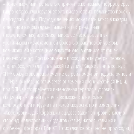
«Почечных», или, ренальных причин тоже немало: нефросклероз,
гидронефроз, гломерулонефрит, пиелонефрит, поликистоз почек у
персидских кошек. Подход к лечению может отличаться в каждом
отдельном взятом случае. Бывает и постренальная
(послепочечная) азотемия, наиболее часто вызванная
уролитиазом (мочекаменной болезнью)-закупоркой уретры,
возникающей у котов (имеющих тонкую, в отличие от кошек,
извитую уретру). Восстановление проходимости уретры-первое,
что необходимо сделать в такой ситуации. Как же лечить кошку с
ХПН? Сразу оговорюсь, лечение острой почечной недостаточности
(ОПН) значительно отличается от лечения хронической (ХПН), и,
при ОПН, часто требуется интенсивная терапия в условиях
стационара клиники (где есть возможность не только
круглосуточной инфузии на низкой скорости, но и изменения
«газов крови», для коррекции ацидоза (сдвиг ph крови в кислую
сторону) и электролитных сдвигов (калия, натрия, кальция и,
особенно, фосфора). При ХПН этих сдвигов обычно не происходит,