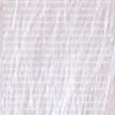
животное внешне кажется стабильным. А то, что оно как-то быстро
похудело, списывается владельцами на возраст животного.
Похудение (а точнее, потеря кондиций, обезвоживание)
происходит при интоксикации, а именно, при постоянно высоких
уровнях фракций остаточного азота (мочевины, в частности) в
крови. Организм кошки, оказывается в состоянии постоянной (хотя
и не критично высокой) интоксикации. Естественный ответ
организма-разбавление токсинов жидкостью и безопасный вывод
их из организма через почки. Где взять жидкость для разбавления?
Кошка компенсаторно, как это обычно бывает при интоксикации,
начинает больше пить воды. Иногда так же много, как при
сахарном диабете. НО..поступления жидкости извне недостаточно
для снижения интоксикации и безопасного выведения токсинов
через почки. И, организм, опять же, компенсаторно, «вынужден»
искать другие источники жидкости. У кошек, в отличие от
большинства собак, достаточно объёмная, подкожная жировая
клетчатка. И, именно из неё, начинает «уходить» жидкость при