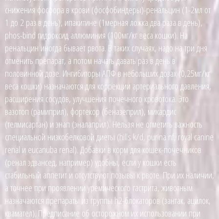
снижения фосфора в крови (фосфобиндеры)-ренальцин (1-2мл от
1 до 2 раз в день), ипакитине (1мерная ложка два раза в день),
phos-bind гидроксид аллюминия (100мг/кг веса кошки). На
ренальцин иногда бывает рвота. В таких случаях, надо на три дня
отменить препарат, а потом начать давать раз в день в
половинной дозе. Ингибиторы АПФ в небольших дозах (0,25мг/кг
веса кошки) назначаются для коррекции артериального давления,
расширения сосудов, улучшения почечного кровотока. Это
вазотоп (рамиприл), фортекор (беназеприл), микардис
(телмисартан) и энап (эналаприл). Нельзя не отметить важность
специальной низкобелковой диеты (hills k/d, purina nf, royal canine
renal и eucanuba renal). Добавки в корм для кошек-почечников
(ренал эдвансед, например) удобны, если у кошки есть
стабильный аппетит и отсутствуют позывы к рвоте. При их наличии,
а точнее при проявлении уремического гастрита, животным
назначаются препараты из группы h2-блокаторов (зантак, ацилок,
квамател). Предписание об осторожном их использовании при