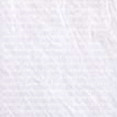
дюфалак) в средней дозе 1,5мл в сутки. Если животное не ест, или
ест крайне плохо, можно перевести его на внутривенные
инфузии, либо, если это по каким-то причинам, сложно, добавить в
лечение аминокислотный раствор «Дюфалайт» подкожно, из
расчёта 10мл на кг веса кошки в сутки. Дюфалайт-единственный
аминокислотный раствор, который вводится не только
внутривенно, но и подкожно. Важно быть готовым, что он
болезненный при введении подкожно, и лучше его минимум
50/50 разводить с физ.раствором. В заключение я хочу напомнить,
кошка с ХПН как правило, имеет низкую температуру тела (36-37
градусов Цельсия), и, все растворы перед подкожными инфузиями,
должны подогреваться до 40-45°С в водяной бане (в кастрюле с
водой 80°С). Диагноз «ХПН у кошки»- это не приговор. Срок её
жизни зависит от терпения, внимательности и желания владельца
обучаться новым навыкам, связанных с проведением процедур
(инъекции, дача препаратов внутрь). И, ещё важные два момента:
раз в неделю измеряйте и записывайте вес кошки (так вы вовремя