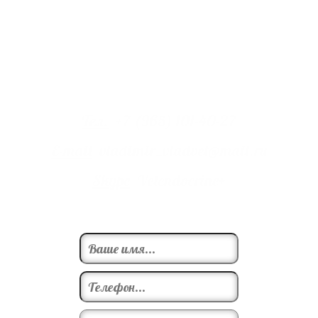
Владимиров Владимир Анатольевич, ветеринарный врач,
эндокринолог и гастроэнтеролог.
Тел.
+7 (965) 101-40-27
E-mail
vladimir_vladvet@mail.ru
Skype
Vetendocrine+
Записаться на прием