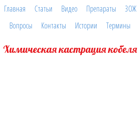
Главная
Статьи
Видео
Препараты
ЗОЖ
Вопросы
Контакты
Истории
Термины
Химическая кастрация кобеля
25 сентября, 2024
У кобеля карликовой (малой) породы агрессия и постоянное
половое возбуждение, высокий уровень тестостерона в крови. Что
делать? Большинство ветврачей рекомендуют кастрацию питомца.
Но если в планах разведение, как быть? Выход есть. Так
называемая химическая (временная) кастрация. Ветеринарный
препарат супрелорин изначально использовался у хорей и котов,
потом — у небольших по массе кобелей, и так же, он показал