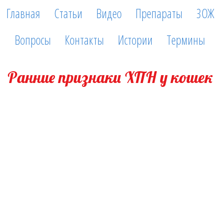
Главная
Статьи
Видео
Препараты
ЗОЖ
Вопросы
Контакты
Истории
Термины
Ранние признаки ХПН у кошек
24 декабря, 2021
Нередко владельцы кошек узнают о почечной недостаточности
питомца неожиданно… Возникает паника и вопросы: как мы
проглядели? На что надо было обращать внимание?!
1. Повышенный интерес к воде, особенно проточной. Возможно,
у питомца присутствует дегидратация и скрытая интоксикация.
2. Потеря веса на 10% и более: например, кошка была 4кг, стала
3,6кг. Происходит потеря жидкости (обезвоживание).