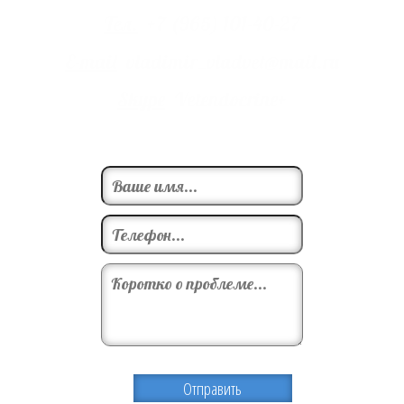
Тел.
+7 (965) 101-40-27
E-mail
vladimir_vladvet@mail.ru
Skype
Vetendocrine+
Записаться на прием