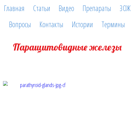
Главная
Статьи
Видео
Препараты
ЗОЖ
Вопросы
Контакты
Истории
Термины
Паращитовидные железы
8 сентября, 2016
Паращитовидные железы-это эндокринные железы,
расположенные на задней поверхности щитовидной железы,
сверху и снизу, попарно (всего 4 паращитовидные железы) в
области её полюсов. Их функция-секреция паратиреоидного
гормона (паратгормона), который регулирует уровень кальция в
организме. При снижении уровня кальция в крови, активизируются