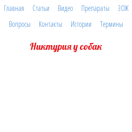
Главная
Статьи
Видео
Препараты
ЗОЖ
Вопросы
Контакты
Истории
Термины
Никтурия у собак
10 мая, 2016
Никтурия-это преобладание ночного диуреза (мочеиспускания)
над дневным. При полиурии, может наблюдаться у собак любого
возраста и породы. Следует различать от недержания мочи,
заболевания, возникающего при ослаблении иннервации
сфинктера мочевого пузыря, и, как следствие, снижении тонуса
кольцевой мышцы (сфинктера). Наиболее часто возникает у
стерилизованных сук.