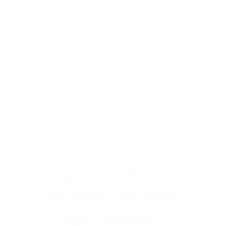
Тел.
+7 (965) 101-40-27
E-mail
vladimir_vladvet@mail.ru
Skype
Vetendocrine+