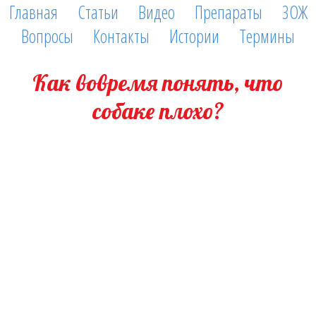
Главная
Статьи
Видео
Препараты
ЗОЖ
Вопросы
Контакты
Истории
Термины
Как вовремя понять, что
собаке плохо?
30 декабря, 2015
Поделюсь наиболее доступными для владельцев практиками. 1.
Тошнота-не всегда сопровождается рвотой, но животному от этого
отнюдь не легче. Частое облизывание, одышка, вынужденная
поза, беспокойство животного. 2. Развитие отёка лёгких-частота
дыхательных движений в покое более 27 дыхательных движений в
минуту. Вдох плюс выдох это одно дыхательное движение. Кроме
учащённого дыхания, вынужденная поза, расставив конечности, с