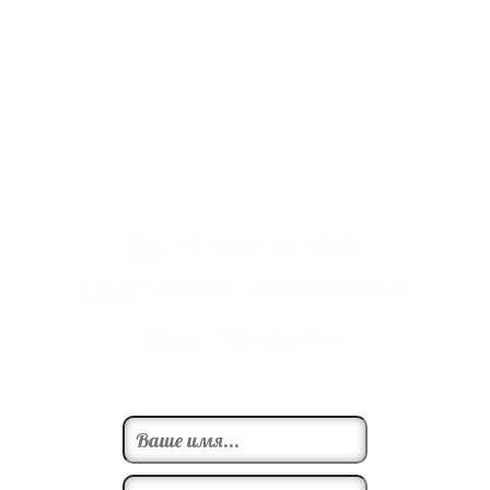
дегельминтизировать, но, можно это делать в два раза реже ( в
1,5, 3,5 и 5,5 мес и далее раз в год).
Владимиров Владимир Анатольевич,
Ветврач-терапевт, эндокринолог
Тел.
+7 (965) 101-40-27
E-mail
vladimir_vladvet@mail.ru
Skype
Vetendocrine+
Записаться на прием