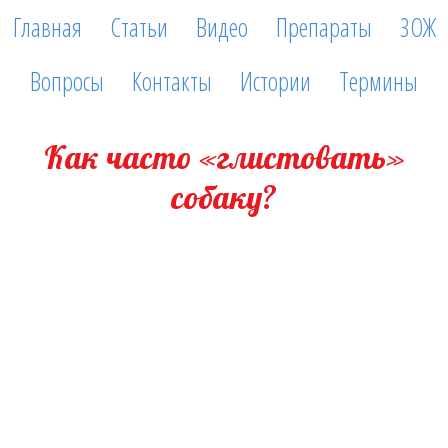
Главная
Статьи
Видео
Препараты
ЗОЖ
Вопросы
Контакты
Истории
Термины
Как часто «глистовать»
собаку?
14 февраля, 2020
Правильнее говорить «проводить дегельминтизацию», но в
поиске ищут именно так, как в названии статьи:) Молодые собаки
ВСЕГДА имеют гельминтов, даже если они ни разу не
выгуливались. Они их получают от собаки-матери. Многие
владельцы очень удивляются обилию паразитов в кале маленьких