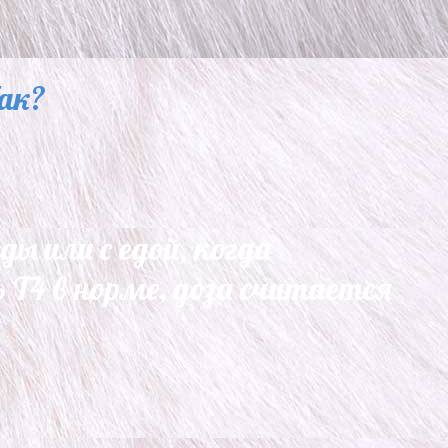
ак?
ды или с едой, когда
 Т4 в норме, доза считается