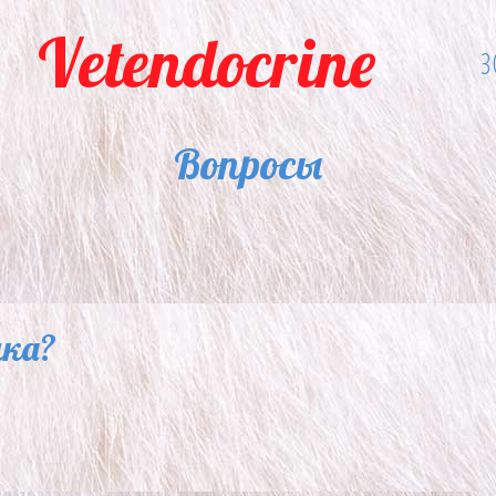
Vetendocrine
З
Вопросы
нка?