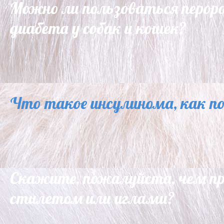
Можно ли пользоваться перо
диабета у собак и кошек?
Что такое инсулинома, как п
Скажите, пожалуйста, чем пр
стилетом или иглами?