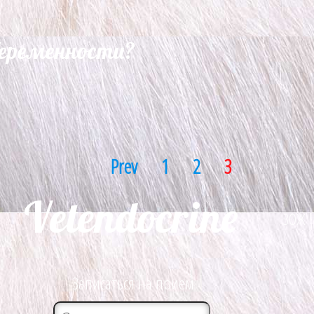
беременности?
Prev
1
2
3
Vetendocrine
ЗОЖ
Записаться на прием