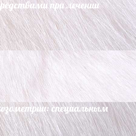
редствами при лечении
козометрии: специальным