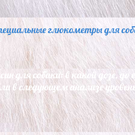
пециальные глюкометры для соб
н для собаки: в какой дозе, до е
ли в следующем анализе уровень