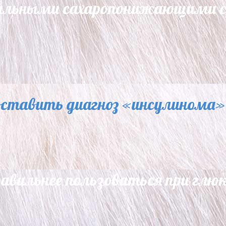
ральными сахаропонижающими с
оставить диагноз «инсулинома»
авильнее пользоваться при глю