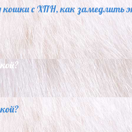
кошки с ХПН, как замедлить эт
акой?
акой?