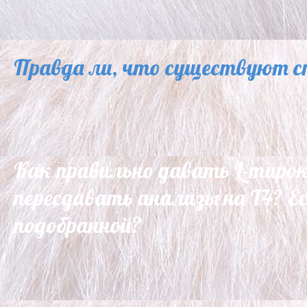
Правда ли, что существуют с
Как правильно давать L-тирокси
пересдавать анализы на Т4? Ес
подобранной?