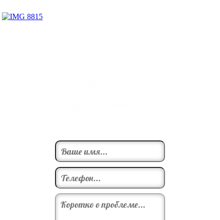
Тел.
+7 (965) 101-40-27
E-mail
vladimir_vladvet@mail.ru
Skype
Vetendocrine+
Записаться на прием